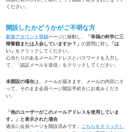
ください。
開設したかどうかがご不明な方
新規アカウント登録
ページに移動し、
「幸福の科学に三
帰誓願または入会していますか？」
の質問に対し
「は
い」
をクリックしてください。
心当たりのあるメールアドレスとパスワードを入力し
て、「認証メールを送信」をクリックしてください。
未開設の場合
は、メールが届きます。メールの内容にそ
って、そのまま会員ページ開設手続きにお進みくださ
い。
「他のユーザーがこのメールアドレスを使用していま
す。」と表示された場合
過去に会員ページを開設済みです。
こちらをクリックし